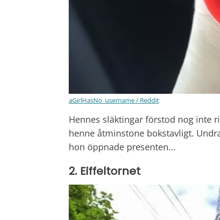
aGirlHasNo_username / Reddit
Hennes släktingar förstod nog inte 
henne åtminstone bokstavligt. Undr
hon öppnade presenten...
2. Eiffeltornet