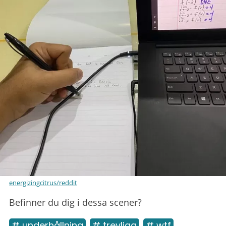
energizingcitrus/reddit
Befinner du dig i dessa scener?
# underhållning
# trevliga
# wtf