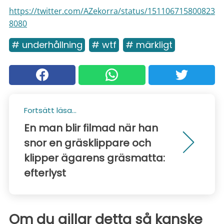
https://twitter.com/AZekorra/status/151106715800823
8080
# underhållning
# wtf
# märkligt
Fortsätt läsa...
En man blir filmad när han
snor en gräsklippare och
klipper ägarens gräsmatta:
efterlyst
Om du gillar detta så kanske