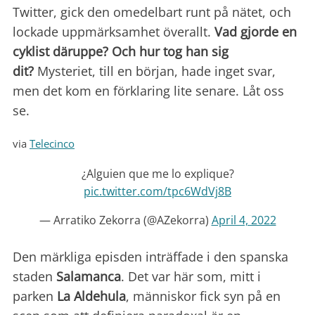
Twitter, gick den omedelbart runt på nätet, och
lockade uppmärksamhet överallt.
Vad gjorde en
cyklist däruppe? Och hur tog han sig
dit?
Mysteriet, till en början, hade inget svar,
men det kom en förklaring lite senare. Låt oss
se.
via
Telecinco
¿Alguien que me lo explique?
pic.twitter.com/tpc6WdVj8B
— Arratiko Zekorra (@AZekorra)
April 4, 2022
Den märkliga episden inträffade i den spanska
staden
Salamanca
. Det var här som, mitt i
parken
La Aldehula
, människor fick syn på en