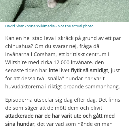
David Shankbone/Wikimedia - Not the actual photo
Kan en hel stad leva i skräck på grund av ett par
chihuahua? Om du svarar nej, fråga då
invånarna i Corsham, ett brittiskt centrum i
Wiltshire med cirka 12.000 invånare. den
senaste tiden har
inte
livet
flytit så smidigt
, just
för att dessa två "snälla" hundar har varit
huvudaktörerna i riktigt oroande sammanhang.
Episoderna utspelar sig dag efter dag. Det finns
de som säger att de mött dem och blivit
attackerade när de har varit ute och gått med
sina hundar
, det var vad som hände en man