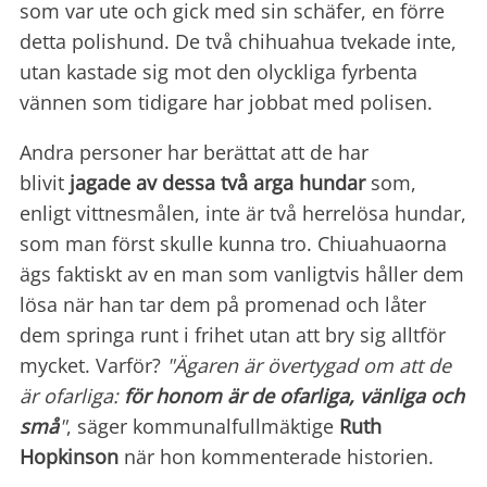
som var ute och gick med sin schäfer, en förre
detta polishund. De två chihuahua tvekade inte,
utan kastade sig mot den olyckliga fyrbenta
vännen som tidigare har jobbat med polisen.
Andra personer har berättat att de har
blivit
jagade av dessa två arga hundar
som,
enligt vittnesmålen, inte är två herrelösa hundar,
som man först skulle kunna tro. Chiuahuaorna
ägs faktiskt av en man som vanligtvis håller dem
lösa när han tar dem på promenad och låter
dem springa runt i frihet utan att bry sig alltför
mycket. Varför?
"Ägaren är övertygad om att de
är ofarliga:
för honom är de ofarliga, vänliga och
små
"
, säger kommunalfullmäktige
Ruth
Hopkinson
när hon kommenterade historien.