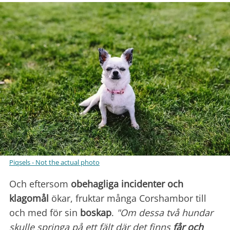
Piqsels - Not the actual photo
Och eftersom
obehagliga incidenter och
klagomål
ökar, fruktar många Corshambor till
och med för sin
boskap
.
"Om dessa två hundar
skulle springa på ett fält där det finns
får och