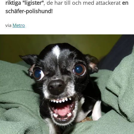
riktiga "ligister"
, de har till och med attackerat
en
schäfer-polishund!
via
Metro