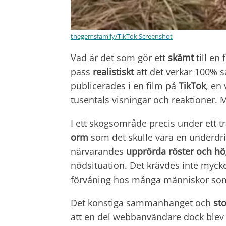
thegemsfamily/TikTok Screenshot
Vad är det som gör ett
skämt
till en
pass
realistiskt
att det verkar 100% 
publicerades i en film på
TikTok
, en
tusentals visningar och reaktioner. 
I ett skogsområde precis under ett t
orm
som det skulle vara en underdrif
närvarandes
upprörda röster och hö
nödsituation. Det krävdes inte mycket
förvåning hos många människor som i
Det konstiga sammanhanget och
st
att en del webbanvändare dock blev m