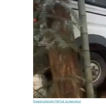
thegemsfamily/TikTok Screenshot