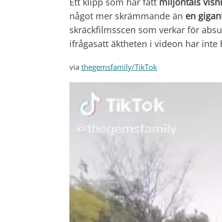
Ett klipp som har fått
miljontals visn
något mer skrämmande än
en gigan
skräckfilmsscen som verkar för absur
ifrågasatt äktheten i videon har inte h
via
thegemsfamily/TikTok