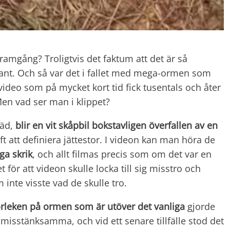
 framgång? Troligtvis det faktum att det är så
sant. Och så var det i fallet med mega-ormen som
 video som på mycket kort tid fick tusentals och åter
Men vad ser man i klippet?
räd,
blir en vit skåpbil bokstavligen överfallen av en
t att definiera jättestor. I videon kan man höra de
ga skrik
, och allt filmas precis som om det var en
 för att videon skulle locka till sig misstro och
nte visste vad de skulle tro.
orleken på ormen som är utöver det vanliga
gjorde
isstänksamma, och vid ett senare tillfälle stod det