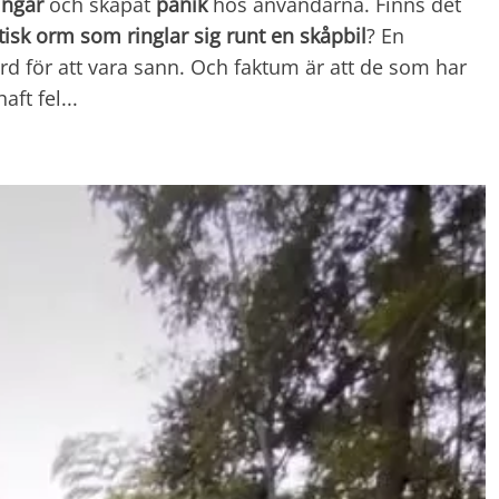
ingar
och skapat
panik
hos användarna. Finns det
tisk orm som ringlar sig runt en skåpbil
? En
d för att vara sann. Och faktum är att de som har
aft fel...