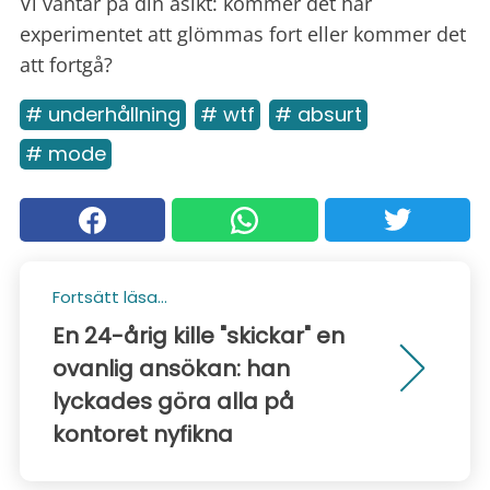
Vi väntar på din åsikt: kommer det här
experimentet att glömmas fort eller kommer det
att fortgå?
# underhållning
# wtf
# absurt
# mode
Fortsätt läsa...
En 24-årig kille "skickar" en
ovanlig ansökan: han
lyckades göra alla på
kontoret nyfikna