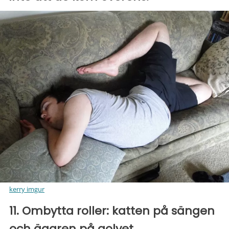
kerry imgur
11. Ombytta roller: katten på sängen
och ägaren på golvet.