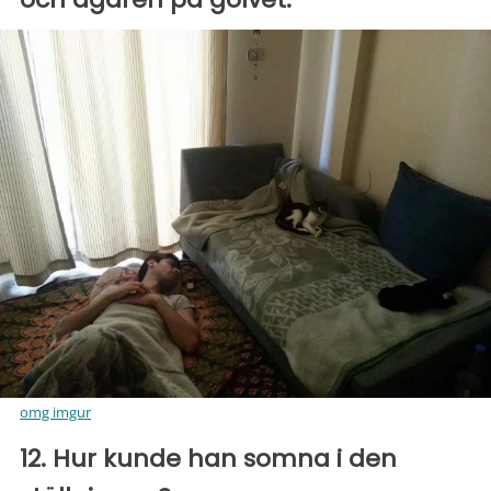
omg imgur
12. Hur kunde han somna i den