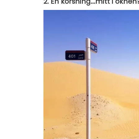
2. En korsning...mitt i öknen