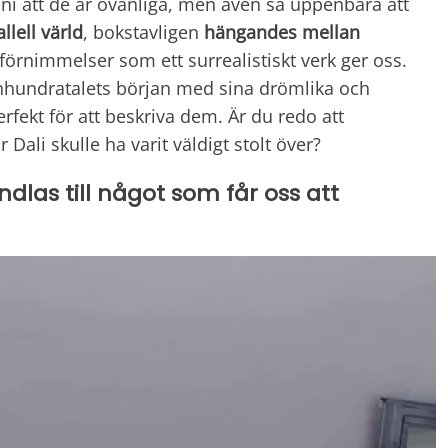
 ni att de är ovanliga, men även så uppenbara att
llell värld
, bokstavligen
hängandes mellan
örnimmelser som ett surrealistiskt verk ger oss.
onhundratalets början med sina drömlika och
rfekt för att beskriva dem. Är du redo att
Dali skulle ha varit väldigt stolt över?
ndlas till något som får oss att