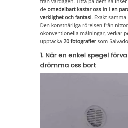
från vardagen. Titta på dem så inser
de
omedelbart kastar oss in i en para
verklighet och fantasi
. Exakt samma f
Den konstnärliga rörelsen från nitt
okonventionella målningar, verkar pe
upptäcka
20 fotografier
som Salvador 
1. När en enkel spegel förva
drömma oss bort