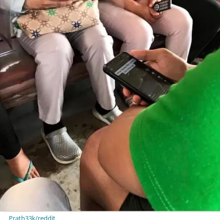
Prath33k/reddit