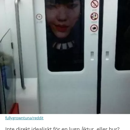
fullygrowntuna/reddit
Inte direkt idealiskt för en lugn åktur, eller hur?