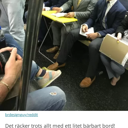
brdesignguy/reddit
Det räcker trots allt med ett litet bärbart bord!