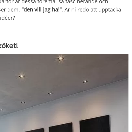
 därför är dessa föremål så fascinerande och
i ser dem,
"den vill jag ha!"
. Är ni redo att upptäcka
idéer?
köket!