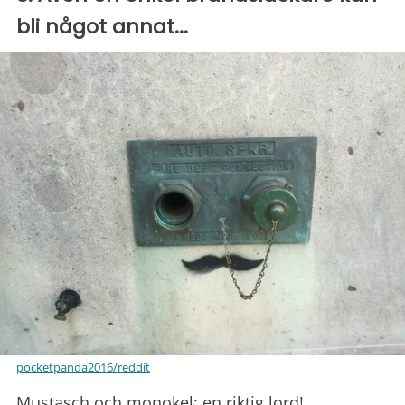
bli något annat...
pocketpanda2016/reddit
Mustasch och monokel: en riktig lord!