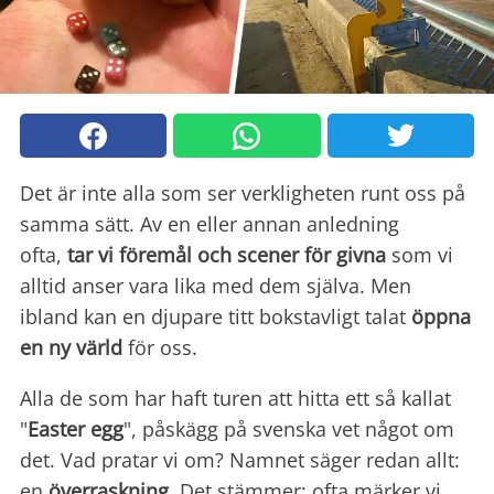
Det är inte alla som ser verkligheten runt oss på
samma sätt. Av en eller annan anledning
ofta,
tar vi
föremål och scener för givna
som vi
alltid anser vara lika med dem själva. Men
ibland kan en djupare titt bokstavligt talat
öppna
en ny värld
för oss.
Alla de som har haft turen att hitta ett så kallat
"
Easter egg
", påskägg på svenska vet något om
det. Vad pratar vi om? Namnet säger redan allt:
en
överraskning
. Det stämmer: ofta märker vi