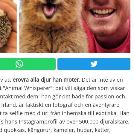
av att
erövra alla djur han möter
. Det är inte av en
"Animal Whisperer": det vill säga den som viskar
kontakt med dem: han gör det både för passion och
 Irland, är faktiskt en fotograf och en äventyrare
t ta selfie med djur: från inhemska till exotiska. Han
js hans Instagramprofil av över 500.000 djurälskare.
ed quokkas, kängurur, kameler, hudar, katter,