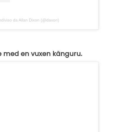
ndiviso da Allan Dixon (@daxon)
lfie med en vuxen känguru.