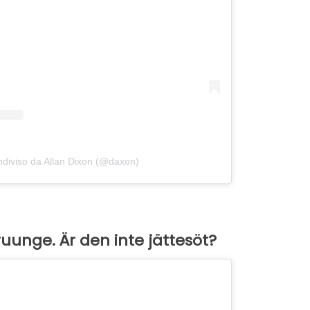
ndiviso da Allan Dixon (@daxon)
uunge. Är den inte jättesöt?