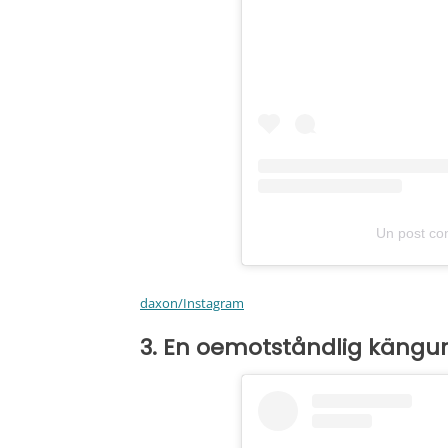
Un post co
daxon/Instagram
3. En oemotståndlig kängur