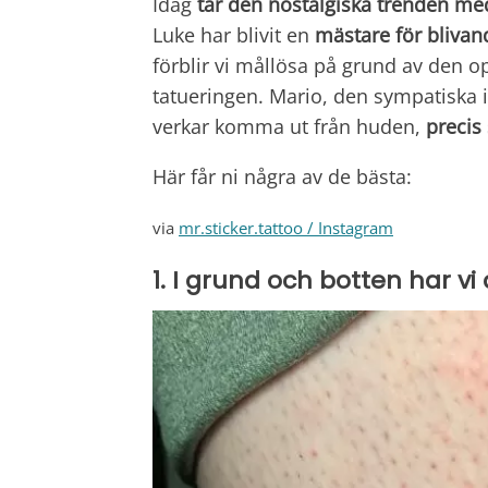
Idag
tar den nostalgiska trenden med
Luke har blivit en
mästare för blivan
förblir vi mållösa på grund av den 
tatueringen. Mario, den sympatiska 
verkar komma ut från huden,
precis
Här får ni några av de bästa:
via
mr.sticker.tattoo / Instagram
1. I grund och botten har vi a