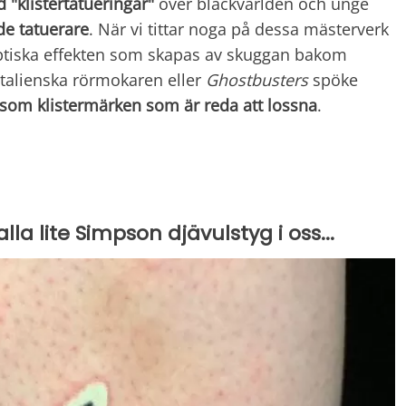
 "klistertatueringar"
över bläckvärlden och unge
de tatuerare
. När vi tittar noga på dessa mästerverk
optiska effekten som skapas av skuggan bakom
italienska rörmokaren eller
Ghostbusters
spöke
 som klistermärken som är reda att lossna
.
lla lite Simpson djävulstyg i oss...