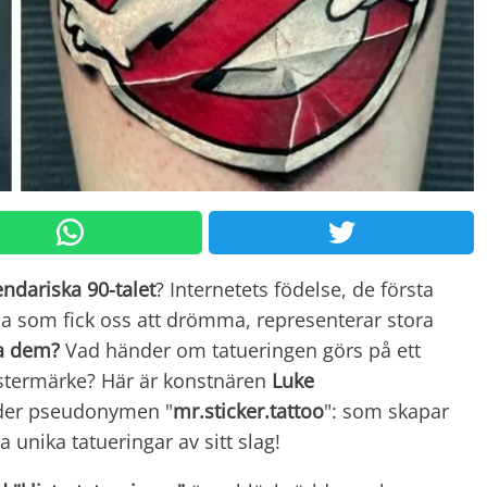
endariska 90-talet
? Internetets födelse, de första
a som fick oss att drömma, representerar stora
ra dem?
Vad händer om tatueringen görs på ett
listermärke? Här är konstnären
Luke
nder pseudonymen "
mr.sticker.tattoo
": som skapar
 unika tatueringar av sitt slag!