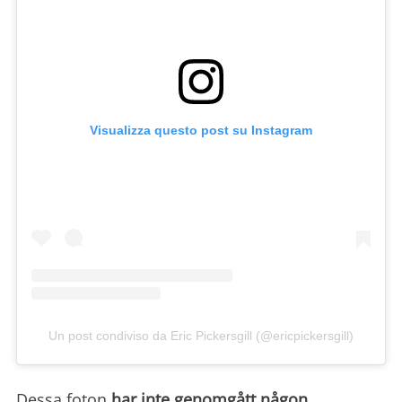
Visualizza questo post su Instagram
Un post condiviso da Eric Pickersgill (@ericpickersgill)
Dessa foton
har inte genomgått någon