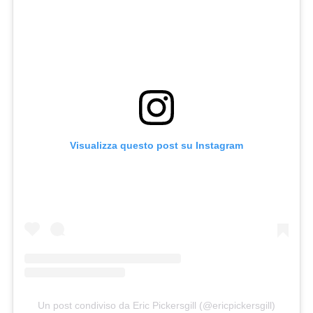
Visualizza questo post su Instagram
Un post condiviso da Eric Pickersgill (@ericpickersgill)