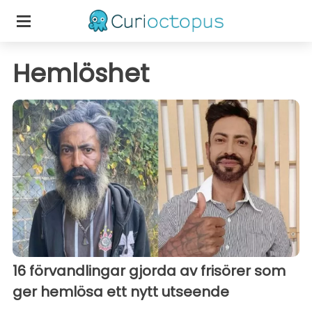
Hemlöshet
16 förvandlingar gjorda av frisörer som
ger hemlösa ett nytt utseende