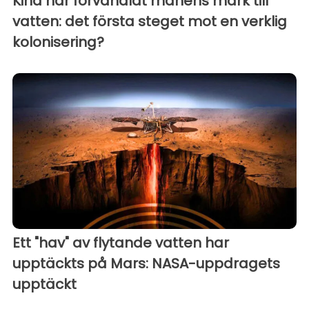
Kina har förvandlat månens mark till
vatten: det första steget mot en verklig
kolonisering?
Ett "hav" av flytande vatten har
upptäckts på Mars: NASA-uppdragets
upptäckt