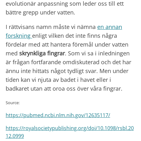
evolutionär anpassning som leder oss till ett
bättre grepp under vatten.
I rättvisans namn måste vi nämna
en annan
forskning
enligt vilken det inte finns några
fördelar med att hantera föremål under vatten
med
skrynkliga fingrar
. Som vi sa i inledningen
är frågan fortfarande omdiskuterad och det har
ännu inte hittats något tydligt svar. Men under
tiden kan vi njuta av badet i havet eller i
badkaret utan att oroa oss över våra fingrar.
Source:
https://pubmed.ncbi.nlm.nih.gov/12635117/
https://royalsocietypublishing.org/doi/10.1098/rsbl.20
12.0999