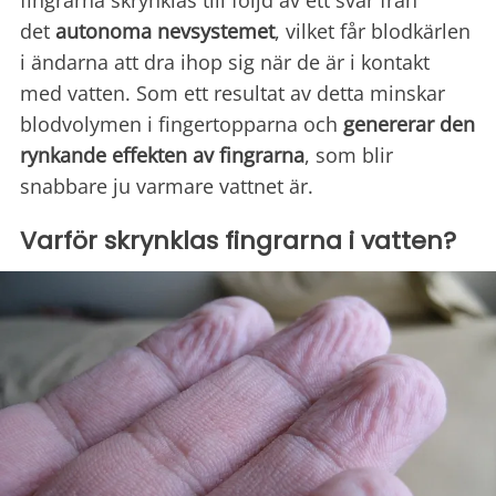
fingrarna skrynklas till följd av ett svar från
det
autonoma nevsystemet
, vilket får blodkärlen
i ändarna att dra ihop sig när de är i kontakt
med vatten. Som ett resultat av detta minskar
blodvolymen i fingertopparna och
genererar den
rynkande effekten av fingrarna
, som blir
snabbare ju varmare vattnet är.
Varför skrynklas fingrarna i vatten?