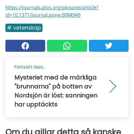
https://journals.plos.org/plosone/article?
id=10.1371/journal.pone.0084949
# vetenskap
Fortsätt läsa...
Mysteriet med de märkliga
"brunnarna" på botten av
Nordsjön är löst: sanningen
har upptäckts
Om du gillar detta så kanske