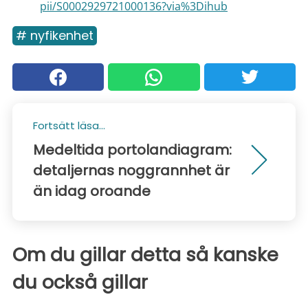
pii/S0002929721000136?via%3Dihub
# nyfikenhet
Fortsätt läsa...
Medeltida portolandiagram:
detaljernas noggrannhet är
än idag oroande
Om du gillar detta så kanske
du också gillar