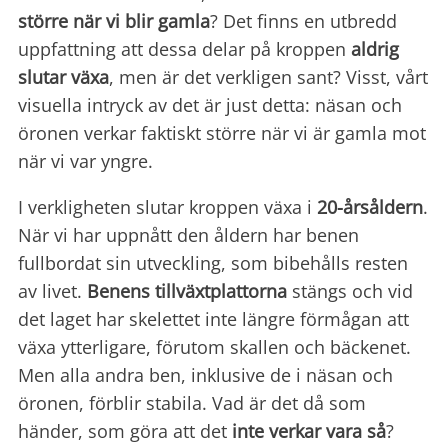
större när vi blir gamla
? Det finns en utbredd
uppfattning att dessa delar på kroppen
aldrig
slutar växa
, men är det verkligen sant? Visst, vårt
visuella intryck av det är just detta: näsan och
öronen verkar faktiskt större när vi är gamla mot
när vi var yngre.
I verkligheten slutar kroppen växa i
20-årsåldern
.
När vi har uppnått den åldern har benen
fullbordat sin utveckling, som bibehålls resten
av livet.
Benens tillväxtplattorna
stängs och vid
det laget har skelettet inte längre förmågan att
växa ytterligare, förutom skallen och bäckenet.
Men alla andra ben, inklusive de i näsan och
öronen, förblir stabila. Vad är det då som
händer, som göra att det
inte
verkar vara så
?