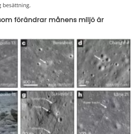
 besättning.
som förändrar månens miljö är