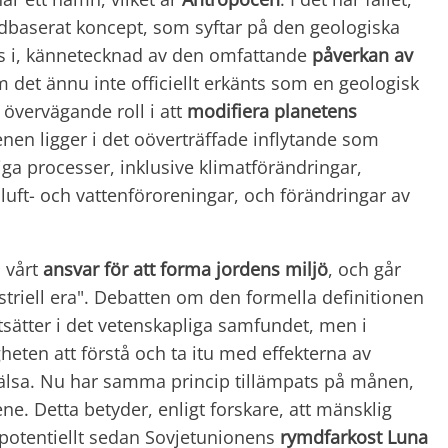
dbaserat koncept, som syftar på den geologiska
ss i, kännetecknad av den omfattande
påverkan av
 det ännu inte officiellt erkänts som en geologisk
övervägande roll i att
modifiera planetens
enen ligger i det oöverträffade inflytande som
tiga processer, inklusive klimatförändringar,
 luft- och vattenföroreningar, och förändringar av
d vårt
ansvar för att forma jordens miljö
, och går
striell era". Debatten om den formella definitionen
sätter i det vetenskapliga samfundet, men i
eten att förstå och ta itu med effekterna av
hälsa. Nu har samma princip tillämpats på månen,
. Detta betyder, enligt forskare, att mänsklig
t, potentiellt sedan Sovjetunionens
rymdfarkost Luna