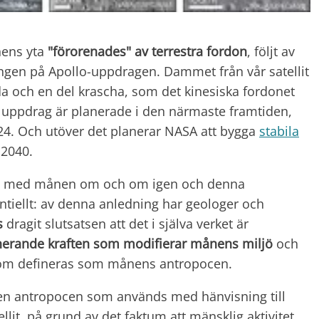
nens yta
"förorenades" av terrestra fordon
, följt av
ingen på Apollo-uppdragen. Dammet från vår satellit
nda och en del krascha, som det kinesiska fordonet
 uppdrag är planerade i den närmaste framtiden,
24. Och utöver det planerar NASA att bygga
stabila
 2040.
rat med månen om och om igen och denna
tiellt: av denna anledning har geologer och
s
dragit slutsatsen att det i själva verket är
erande kraften som modifierar månens miljö
och
som defineras som månens antropocen.
men antropocen som används med hänvisning till
ellit, på grund av det faktum att mänsklig aktivitet