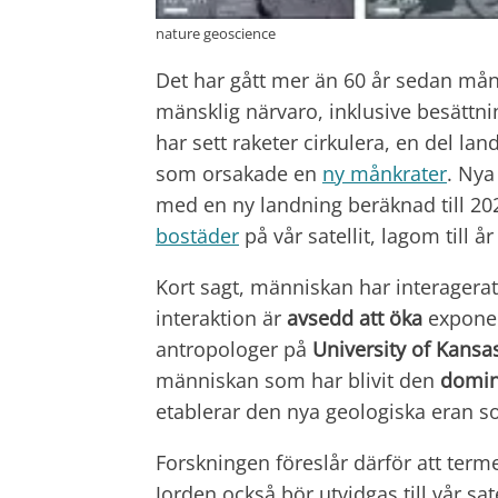
nature geoscience
Det har gått mer än 60 år sedan må
mänsklig närvaro, inklusive besättn
har sett raketer cirkulera, en del la
som orsakade en
ny månkrater
. Nya
med en ny landning beräknad till 20
bostäder
på vår satellit, lagom till år
Kort sagt, människan har interage
interaktion är
avsedd att öka
exponen
antropologer på
University of Kansa
människan som har blivit den
domin
etablerar den nya geologiska eran 
Forskningen föreslår därför att ter
Jorden också bör utvidgas till vår sat