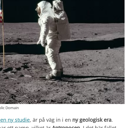
blic Domain
 en ny studie
, är på väg in i en
ny geologisk era
.
ar ett namn, vilket är
Antropocen
. I det här fallet,