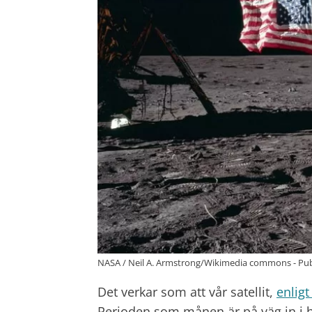
NASA / Neil A. Armstrong/Wikimedia commons - Pu
Det verkar som att vår satellit,
enligt
Perioden som månen är på väg in i h