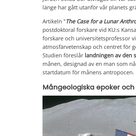
länge har gått utanför vår planets gr
Artikeln "
The Case for a Lunar Anth
postdoktoral forskare vid KU:s Kans
forskare och universitetsprofessor vi
atmosfärvetenskap och centret för ge
Studien föreslår
landningen
av
den s
månen, designad av en man som nå
startdatum för månens antropocen.
Mångeologiska epoker och 