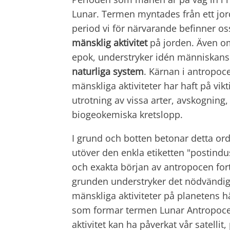
Lunar. Termen myntades från ett jor
period vi för närvarande befinner o
mänsklig aktivitet
på jorden. Även om
epok, understryker idén människans 
naturliga system
. Kärnan i antropoc
mänskliga aktiviteter har haft på vik
utrotning av vissa arter, avskogning,
biogeokemiska kretslopp.
I grund och botten betonar detta or
utöver den enkla etiketten "postindu
och exakta början av antropocen fort
grunden understryker det nödvändigh
mänskliga aktiviteter på planetens 
som formar termen Lunar Antropocene
aktivitet kan ha påverkat vår satelli