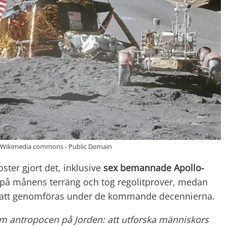
/Wikimedia commons - Public Domain
ster gjort det, inklusive
sex bemannade Apollo-
v på månens terräng och tog regolitprover, medan
tt genomföras under de kommande decennierna.
m antropocen på Jorden: att utforska människors