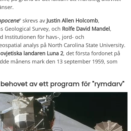
änser.
ropocene
" skrevs av
Justin Allen Holcomb
,
as Geological Survey, och
Rolfe David Mandel
,
d Institutionen för havs-, jord- och
ospatial analys på North Carolina State University.
ovjetiska landaren Luna 2
, det första fordonet på
dde månens mark den 13 september 1959, som
behovet av ett program för "rymdarv"