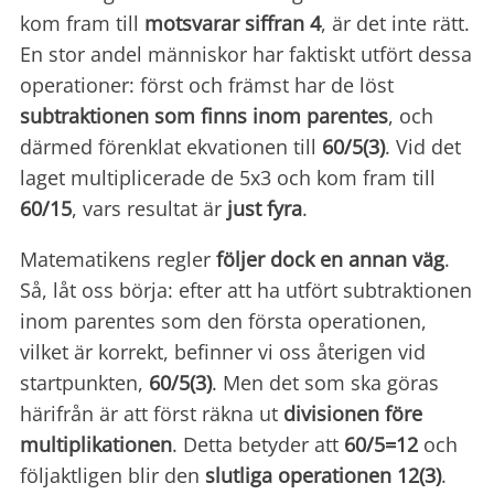
kom fram till
motsvarar siffran 4
, är det inte rätt.
En stor andel människor har faktiskt utfört dessa
operationer: först och främst har de löst
subtraktionen som finns inom parentes
, och
därmed förenklat ekvationen till
60/5(3)
. Vid det
laget multiplicerade de 5x3 och kom fram till
60/15
, vars resultat är
just fyra
.
Matematikens regler
följer dock en annan väg
.
Så, låt oss börja: efter att ha utfört subtraktionen
inom parentes som den första operationen,
vilket är korrekt, befinner vi oss återigen vid
startpunkten,
60/5(3)
. Men det som ska göras
härifrån är att först räkna ut
divisionen före
multiplikationen
. Detta betyder att
60/5=12
och
följaktligen blir den
slutliga operationen
12(3)
.