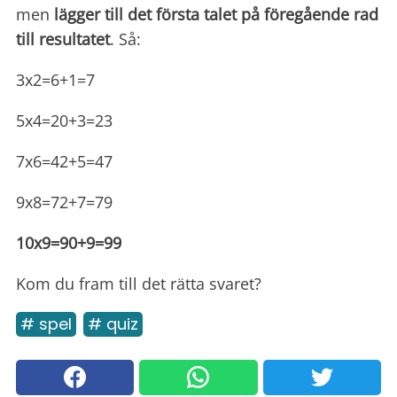
men
lägger till det första talet på föregående rad
till resultatet
. Så:
3x2=6+1=7
5x4=20+3=23
7x6=42+5=47
9x8=72+7=79
10x9=90+9=99
Kom du fram till det rätta svaret?
# spel
# quiz