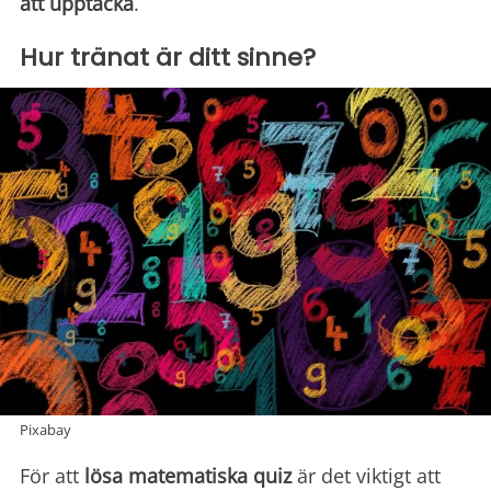
att upptäcka
.
Hur tränat är ditt sinne?
Pixabay
För att
lösa matematiska quiz
är det viktigt att