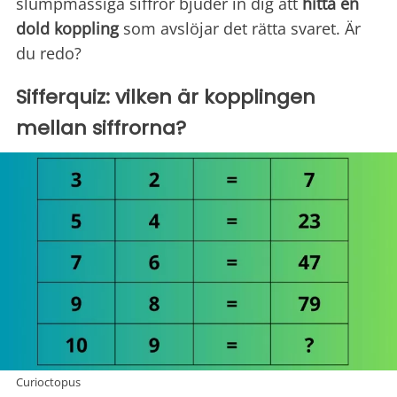
slumpmässiga siffror bjuder in dig att
hitta en
dold koppling
som avslöjar det rätta svaret. Är
du redo?
Sifferquiz: vilken är kopplingen
mellan siffrorna?
Curioctopus