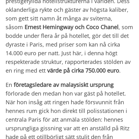
prestigefyllda hotellstrukturerna i världen. Dess
oklanderliga rykte och gäster av högsta kaliber,
som gett sitt namn åt många av sviterna,
såsom
Ernest Hemingway och Coco Chanel
, som
bodde under flera år på hotellet, gör det till det
dyraste i Paris, med priser som kan nå cirka
14.000 euro per natt. Just här, i denna högt
respekterade struktur, rapporterades stölden av
en ring med ett
värde på cirka 750.000 euro
.
En
företagsledare av malaysiskt ursprung
förlorade den medan hon var gäst på hotellet.
När hon insåg att ringen hade försvunnit från
hennes rum gick hon direkt till polisstationen i
centrala Paris för att anmäla stölden: hennes
ursprungliga gissning var att en anställd på Ritz
hade på ett otillbörligt sätt stulit den från