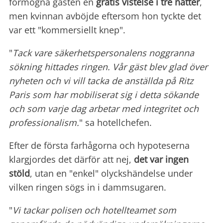
förmögna gästen en
gratis vistelse i tre nätter
,
men kvinnan avböjde eftersom hon tyckte det
var ett "kommersiellt knep".
"
Tack vare säkerhetspersonalens noggranna
sökning hittades ringen. Vår gäst blev glad över
nyheten och vi vill tacka de anställda på Ritz
Paris som har mobiliserat sig i detta sökande
och som varje dag arbetar med integritet och
professionalism.
" sa hotellchefen.
Efter de första farhågorna och hypoteserna
klargjordes det därför att nej,
det var ingen
stöld
, utan en "enkel" olyckshändelse under
vilken ringen sögs in i dammsugaren.
"
Vi tackar polisen och hotellteamet som