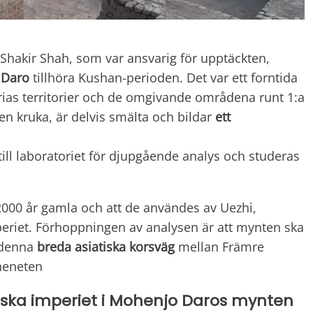
 Shakir Shah, som var ansvarig för upptäckten,
 Daro
tillhöra Kushan-perioden. Det var ett forntida
ias territorier och de omgivande områdena runt 1:a
n kruka, är delvis smälta och bildar
ett
ill laboratoriet för djupgående analys och studeras
2000 år gamla och att de användes av Uezhi,
eriet. Förhoppningen av analysen är att mynten ska
m denna
breda asiatiska korsväg
mellan Främre
neneten
ska imperiet i Mohenjo Daros mynten