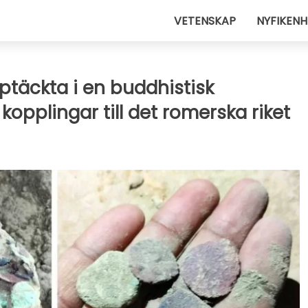
VETENSKAP
NYFIKENH
täckta i en buddhistisk
opplingar till det romerska riket