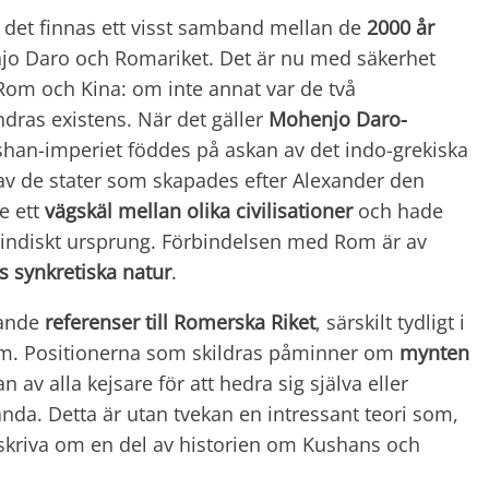
r det finnas ett visst samband mellan de
2000 år
jo Daro och Romariket. Det är nu med säkerhet
 Rom och Kina: om inte annat var de två
dras existens. När det gäller
Mohenjo Daro-
shan-imperiet föddes på askan av det indo-grekiska
en av de stater som skapades efter Alexander den
e ett
vägskäl mellan olika civilisationer
och hade
r indiskt ursprung. Förbindelsen med Rom är av
 synkretiska natur
.
kande
referenser till Romerska Riket
, särskilt tydligt i
em. Positionerna som skildras påminner om
mynten
 av alla kejsare för att hedra sig själva eller
da. Detta är utan tvekan en intressant teori som,
 skriva om en del av historien om Kushans och