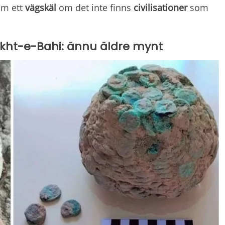
 om ett
vägskäl
om det inte finns
civilisationer
som
akht-e-Bahi: ännu äldre mynt