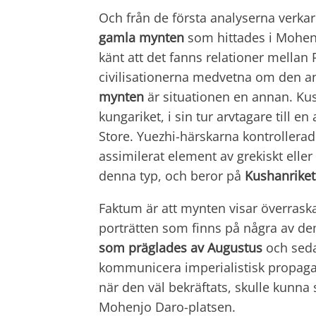
Och från de första analyserna verka
gamla mynten
som hittades i Mohen
känt att det fanns relationer mellan
civilisationerna medvetna om den an
mynten
är situationen en annan. Ku
kungariket, i sin tur arvtagare till 
Store. Yuezhi-härskarna kontrollerad
assimilerat element av grekiskt elle
denna typ, och beror på
Kushanrikets
Faktum är att mynten visar överras
porträtten som finns på några av d
som präglades av Augustus
och sedan
kommunicera imperialistisk propagan
när den väl bekräftats, skulle kunna
Mohenjo Daro-platsen.