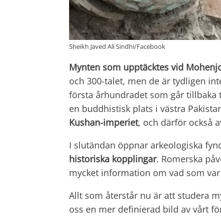
Sheikh Javed Ali Sindhi/Facebook
Mynten som upptäcktes vid Mohenj
och 300-talet, men de är tydligen in
första århundradet som går tillbaka t
en buddhistisk plats i västra Pakista
Kushan-imperiet
, och därför också
I slutändan öppnar arkeologiska fynd
historiska kopplingar
. Romerska påve
mycket information om vad som var e
Allt som återstår nu är att studera
oss en mer definierad bild av vårt fö