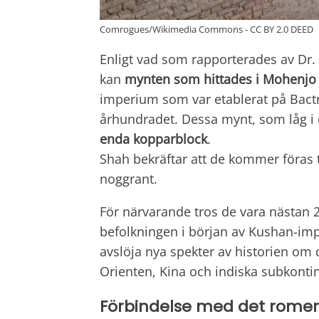
Comrogues/Wikimedia Commons - CC BY 2.0 DEED
Enligt vad som rapporterades av Dr.
kan
mynten som hittades i Mohenjo
imperium som var etablerat på Bactr
århundradet. Dessa mynt, som låg i e
enda
kopparblock
.
Shah bekräftar att de kommer föras t
noggrant.
För närvarande tros de vara nästan 
befolkningen i början av Kushan-imp
avslöja nya spekter av historien o
Orienten, Kina och indiska subkonti
Förbindelse med det romer