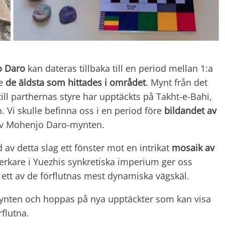
o Daro
kan dateras tillbaka till en period mellan 1:a
te
de äldsta som hittades i området
. Mynt från det
ill parthernas styre har upptäckts på Takht-e-Bahi,
n. Vi skulle befinna oss i en period före
bildandet av
 av Mohenjo Daro-mynten.
 av detta slag ett fönster mot en intrikat
mosaik av
rkare i Yuezhis synkretiska imperium ger oss
tt av de förflutnas mest dynamiska vägskäl.
 mynten och hoppas på nya upptäckter som kan visa
rflutna.