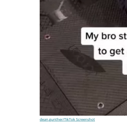
dean.gunther/TikTok Screenshot