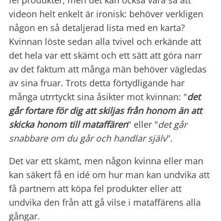
fel produkter, men det kan också vara så att
videon helt enkelt är ironisk: behöver verkligen
någon en så detaljerad lista med en karta?
Kvinnan löste sedan alla tvivel och erkände att
det hela var ett skämt och ett sätt att göra narr
av det faktum att många män behöver vägledas
av sina fruar. Trots detta förtydligande har
många utrrtyckt sina åsikter mot kvinnan: "
det
går fortare för dig att skiljas från honom än att
skicka honom till mataffären
" eller "
det går
snabbare om du går och handlar själv
".
Det var ett skämt, men någon kvinna eller man
kan säkert få en idé om hur man kan undvika att
få partnern att köpa fel produkter eller att
undvika den från att gå vilse i mataffärens alla
gångar.