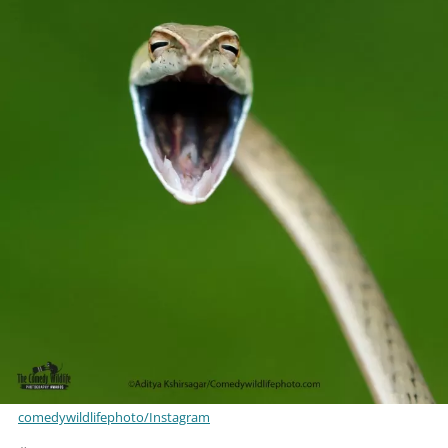
comedywildlifephoto/Instagram