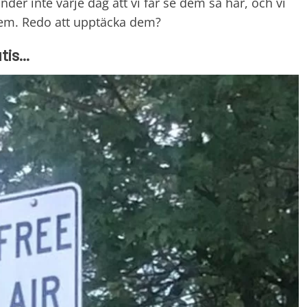
änder inte varje dag att vi får se dem så här, och vi
a dem. Redo att upptäcka dem?
is...