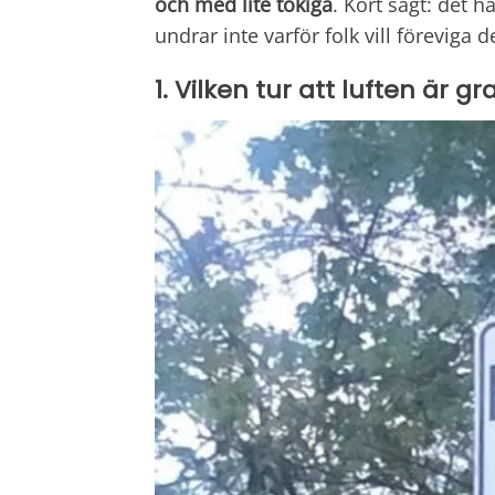
och med lite tokiga
. Kort sagt: det h
undrar inte varför folk vill förevig
1. Vilken tur att luften är grat