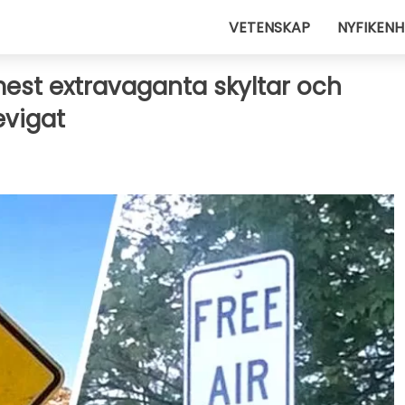
VETENSKAP
NYFIKENH
mest extravaganta skyltar och
evigat