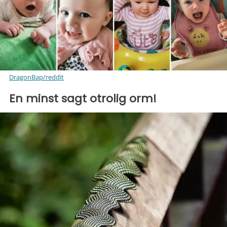
DragonBap/reddit
En minst sagt otrolig orm!