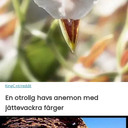
KingC-nt/reddit
En otrolig havs anemon med
jättevackra färger