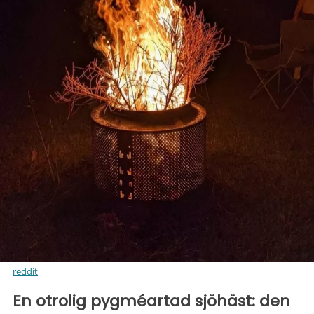
reddit
En otrolig pygméartad sjöhäst: den