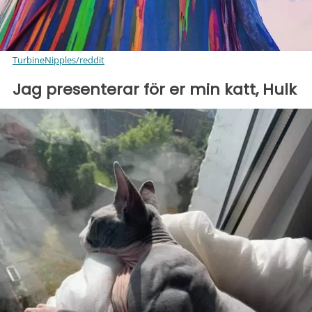
TurbineNipples/reddit
Jag presenterar för er min katt, Hulk