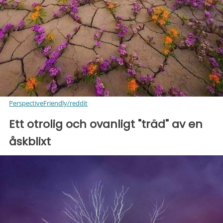
PerspectiveFriendly/reddit
Ett otrolig och ovanligt "träd" av en
åskblixt