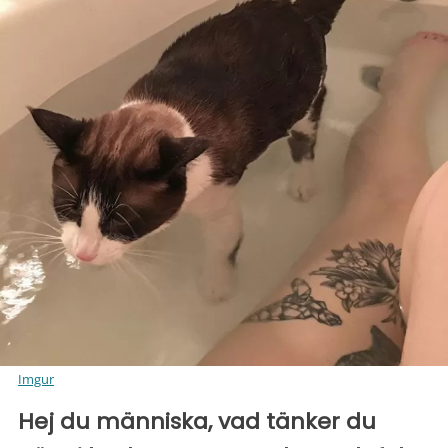
Imgur
Hej du människa, vad tänker du