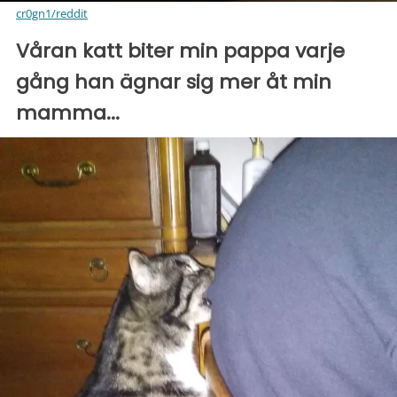
cr0gn1/reddit
Våran katt biter min pappa varje
gång han ägnar sig mer åt min
mamma...