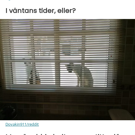
I väntans tider, eller?
Dovakin911/reddit