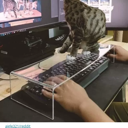
aigle321/reddit