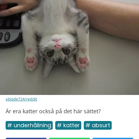
xblade724/reddit
Är era katter också på det här sättet?
# underhållning
# katter
# absurt