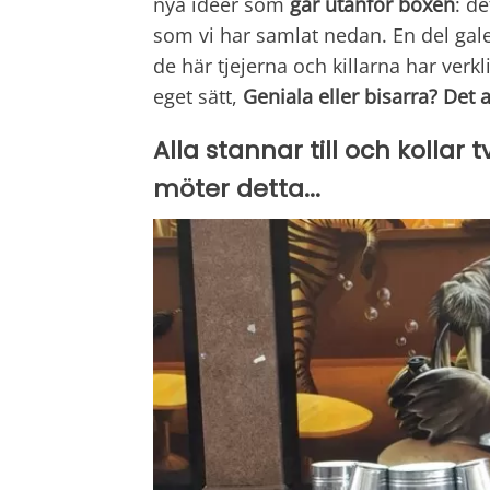
nya idéer som
går utanför boxen
: d
som vi har samlat nedan. En del galen
de här tjejerna och killarna har verk
eget sätt,
Geniala eller bisarra? Det a
Alla stannar till och koll
möter detta...