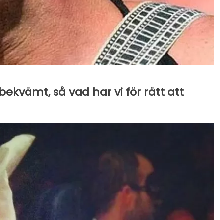
ekvämt, så vad har vi för rätt att