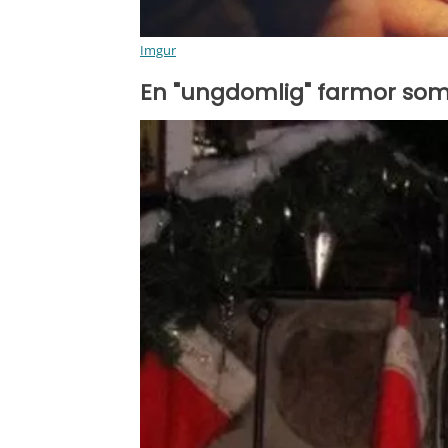
Imgur
En "ungdomlig" farmor som 