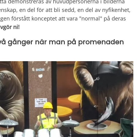
etta demonstreras av huvudpersonerna i bilderna
skap, en del för att bli sedd, en del av nyfikenhet,
ligen förstått konceptet att vara "normal" på deras
vgör ni!
ar två gånger när man på promenaden