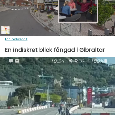
ToniZed/reddit
En indiskret blick fångad i Gibraltar