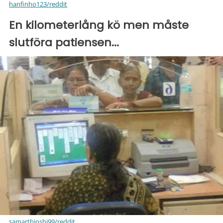
hanfinho123/reddit
En kilometerlång kö men måste
slutföra patiensen...
samarthjoshi99/reddit