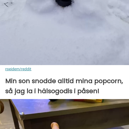
rpeidem/reddit
Min son snodde alltid mina popcorn,
så jag la i hälsogodis i påsen!