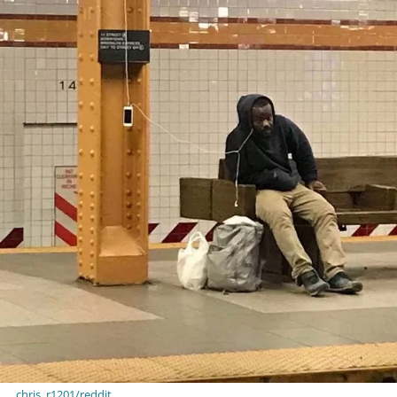
chris_r1201/reddit