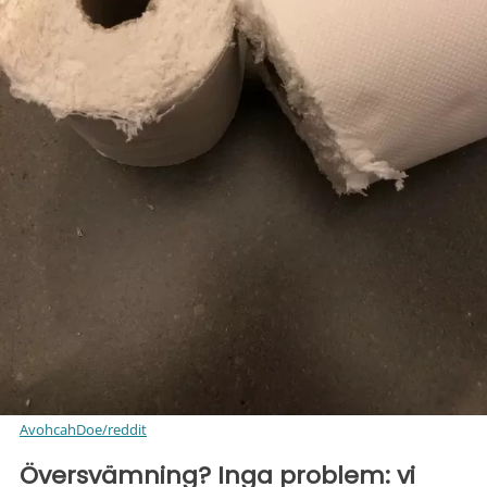
AvohcahDoe/reddit
Översvämning? Inga problem: vi